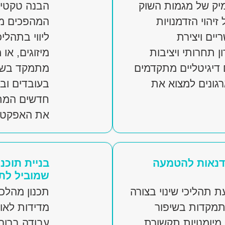
מיק של מגמות השוק
הבנה טקטית
זיהוי הזדמנויות
המהפכים מש
יים ויצירת
ליווי בתהלי
תחרותי ויציבות
מיזוגים, או 
 דיגיטליים מתקדמים
מתמקד בשמי
רגונים למצוא את
בעובדים וב
חדשים המת
את האפקטיב
סדנאות להטמעה
בניית תוכנ
שמוביל לת
תהליכי שינוי בצורה
תכנון מהלכ
תמקדות בשיפור
מדידות לאור
מיומנויות תקשורת
עבודה ברורו