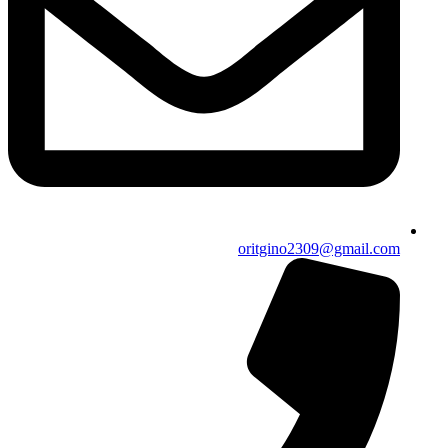
oritgino2309@gmail.com